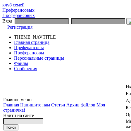
клуб семей
Преферансовых
Проферансовых
Вход
+
Регистрация
THEME_NAVTITLE
Главная страница
Преферансовы
Проферансовы
Персональные страницы
Файлы
Сообщения
И
E-
Главное меню
Ад
Главная
Напишите нам
Статьи
Архив файлов
Моя
I
страничка!
Ор
Найти на сайте
Ме
жи